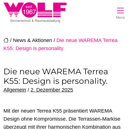
Direkt zur Top-Navigation
Direkt zur Hauptnavigation
Zum Inhalt springen
Direkt zum Footer
Hauptnavigation
Menü
/
News & Aktionen
/
Die neue WAREMA Terrea
K55: Design is personality.
Die neue WAREMA Terrea
K55: Design is personality.
Posted on
Allgemein
/
2. Dezember 2025
Mit der neuen Terrea K55 präsentiert WAREMA
Design ohne Kompromisse. Die Terrassen-Markise
überzeugt mit ihrer harmonischen Kombination aus