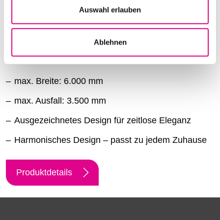
s
Auswahl erlauben
w
a
Ablehnen
h
l
Kassetten-Markise Terrea K55
max. Breite: 6.000 mm
max. Ausfall: 3.500 mm
Ausgezeichnetes Design für zeitlose Eleganz
Harmonisches Design – passt zu jedem Zuhause
Produktdetails