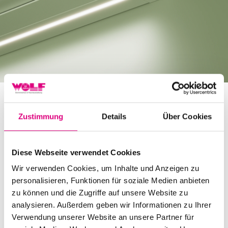
Ein weiteres Highlight:
Auf Wunsch ermöglichen
Zustimmung
Details
Über Cookies
zwei voneinander unabhängige integrierte, dimmbare
LED-Streifen eine Beleuchtung der Terrasse im
offenen und geschlossenen Zustand – direktes oder
Diese Webseite verwendet Cookies
Ambientelicht, Sie haben die Wahl.
Wir verwenden Cookies, um Inhalte und Anzeigen zu
Weitere hochwertige Features runden die K55 ab:
personalisieren, Funktionen für soziale Medien anbieten
Das optionale Volant-Rollo gewährleistet
zu können und die Zugriffe auf unsere Website zu
analysieren. Außerdem geben wir Informationen zu Ihrer
Privatsphäre und Blendschutz, während der Design
Verwendung unserer Website an unsere Partner für
Heizstrahler für gemütliche Abendstunden sorgt.