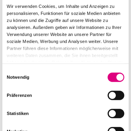
Wir verwenden Cookies, um Inhalte und Anzeigen zu
personalisieren, Funktionen für soziale Medien anbieten
zu können und die Zugriffe auf unsere Website zu
analysieren. Außerdem geben wir Informationen zu Ihrer
Kindersicherheit
Einbruchschutz
Verwendung unserer Website an unsere Partner für
soziale Medien, Werbung und Analysen weiter. Unsere
Partner führen diese Informationen möglicherweise mit
Beim
innenliegenden Sonnenschutz
liegt ein
weiteren Daten zusammen, die Sie ihnen bereitgestellt
Risiko
für Kleinkinder
im Bereich der
haben oder die sie im Rahmen Ihrer Nutzung der Dienste
Bedienarten
. So müssen
Schnur- und
gesammelt haben.
E
Kettenbedienungen
prinzipiell
außerhalb der
Notwendig
i
Reichweite von Kindern
gehalten und
n
speziell gesichert werden. Dies verlangt auch
w
Präferenzen
i
die DIN EN 13120. Bei WAREMA ist das
l
entsprechende
Zubehör
– Kettenhalter bzw.
l
Statistiken
Schnurwickler – bereits
im Lieferumfang
des
i
jeweiligen Produktes enthalten und mit
g