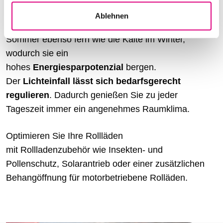
a
Ablehnen
h
Moderne Rollladensysteme halten die Hitze im
l
Sommer ebenso fern wie die Kälte im Winter,
wodurch sie ein
hohes
Energiesparpotenzial
bergen.
Der
Lichteinfall lässt sich bedarfsgerecht
regulieren
. Dadurch genießen Sie zu jeder
Tageszeit immer ein angenehmes Raumklima.
Optimieren Sie Ihre Rollläden
mit Rollladenzubehör wie Insekten- und
Pollenschutz, Solarantrieb oder einer zusätzlichen
Behangöffnung für motorbetriebene Rolläden.