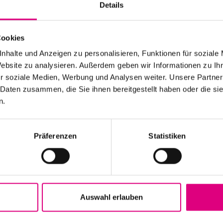
Details
 mm
Cookies
 mm
nhalte und Anzeigen zu personalisieren, Funktionen für soziale
Website zu analysieren. Außerdem geben wir Informationen zu I
²
r soziale Medien, Werbung und Analysen weiter. Unsere Partner
 Daten zusammen, die Sie ihnen bereitgestellt haben oder die s
otor, Kurbel, Motor
n.
ungsschienen
Präferenzen
Statistiken
, verschiedene Größen
er
s B92, Glasfasergewebe, Textilgewebe
Auswahl erlauben
auminneren an senkrechten Flächen