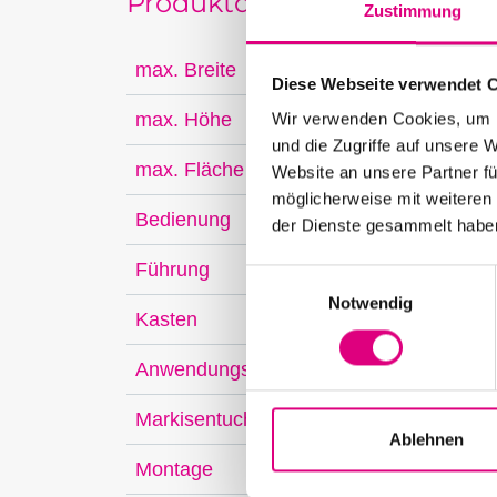
Produktdetails
Zustimmung
max. Breite
4500
Diese Webseite verwendet 
max. Höhe
6000
Wir verwenden Cookies, um I
und die Zugriffe auf unsere 
max. Fläche
35 m
Website an unsere Partner fü
möglicherweise mit weiteren
Bedienung
Funkm
der Dienste gesammelt habe
Führung
Führ
E
Notwendig
i
Kasten
eckig
n
w
Anwendungsbereich
Fenst
i
l
Markisentuch
Solti
l
Ablehnen
i
Montage
im R
g