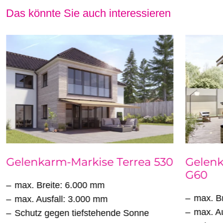
Das könnte Sie auch interessieren
Gelenkarm-Markise Terrea 530
Gelenk
G60
max. Breite: 6.000 mm
max. B
max. Ausfall: 3.000 mm
max. A
Schutz gegen tiefstehende Sonne