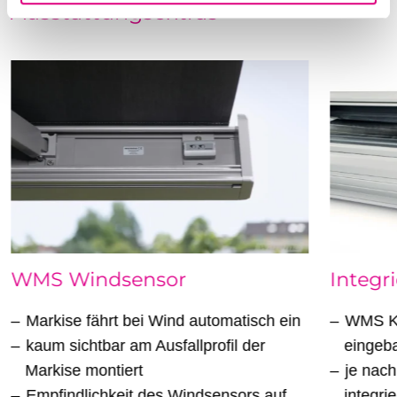
l
Ausstattungsextras
WMS Windsensor
Integr
Markise fährt bei Wind automatisch ein
WMS Ko
kaum sichtbar am Ausfallprofil der
eingeb
Markise montiert
je nach
Empfindlichkeit des Windsensors auf
integri