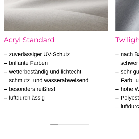
Acryl Standard
Twiligh
zuverlässiger UV-Schutz
nach Ba
brillante Farben
schwer
wetterbeständig und lichtecht
sehr g
schmutz- und wasserabweisend
Farb- u
besonders reißfest
hohe W
luftdurchlässig
Polyes
luftdur