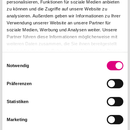
personalisieren, Funktionen für soziale Medien anbieten
zu können und die Zugriffe auf unsere Website zu
analysieren. Außerdem geben wir Informationen zu Ihrer
Verwendung unserer Website an unsere Partner für
soziale Medien, Werbung und Analysen weiter. Unsere
Partner führen diese Informationen möglicherweise mit
weiteren Daten zusammen, die Sie ihnen bereitgestellt
haben oder die sie im Rahmen Ihrer Nutzung der Dienste
gesammelt haben.
E
Notwendig
i
n
w
Präferenzen
i
l
l
Statistiken
i
g
Marketing
u
n