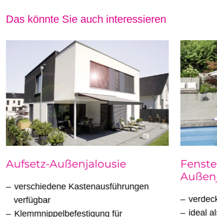
Das könnte Sie auch interessieren
Aufsetz-Außenjalousie
Fenste
Außenj
verschiedene Kastenausführungen
verdeck
verfügbar
ideal a
Klemmnippelbefestigung für