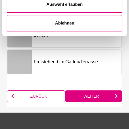
s
Auswahl erlauben
w
a
Ablehnen
h
l