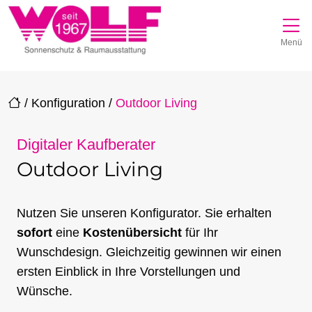
Direkt zur Top-Navigation
Direkt zur Hauptnavigation
Zum Inhalt springen
Direkt zum Footer
Hauptnavigation
Menü
/
Konfiguration
/
Outdoor Living
Digitaler Kaufberater
Outdoor Living
Nutzen Sie unseren Konfigurator. Sie erhalten
sofort
eine
Kostenübersicht
für Ihr
Wunschdesign. Gleichzeitig gewinnen wir einen
ersten Einblick in Ihre Vorstellungen und
Wünsche.