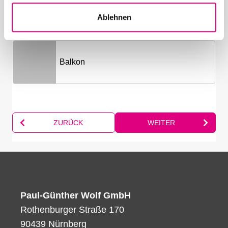
a
Ablehnen
h
l
Paul-Günther Wolf GmbH
Rothenburger Straße 170
90439 Nürnberg