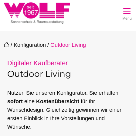
Direkt zur Top-Navigation
Direkt zur Hauptnavigation
Zum Inhalt springen
Direkt zum Footer
Hauptnavigation
Menü
/
Konfiguration
/
Outdoor Living
Digitaler Kaufberater
Outdoor Living
Nutzen Sie unseren Konfigurator. Sie erhalten
sofort
eine
Kostenübersicht
für Ihr
Wunschdesign. Gleichzeitig gewinnen wir einen
ersten Einblick in Ihre Vorstellungen und
Wünsche.