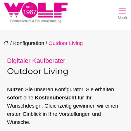
Direkt zur Top-Navigation
Direkt zur Hauptnavigation
Zum Inhalt springen
Direkt zum Footer
Hauptnavigation
Menü
/
Konfiguration
/
Outdoor Living
Digitaler Kaufberater
Outdoor Living
Nutzen Sie unseren Konfigurator. Sie erhalten
sofort
eine
Kostenübersicht
für Ihr
Wunschdesign. Gleichzeitig gewinnen wir einen
ersten Einblick in Ihre Vorstellungen und
Wünsche.