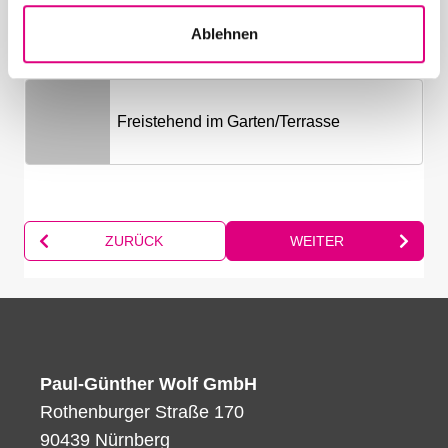
a
Ablehnen
h
l
Paul-Günther Wolf GmbH
Rothenburger Straße 170
90439 Nürnberg